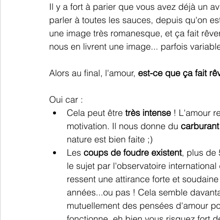
Il y a fort à parier que vous avez déjà un av
parler à toutes les sauces, depuis qu'on est
une image très romanesque, et ça fait rêve
nous en livrent une image... parfois variabl
Alors au final, l'amour, 
est-ce que ça fait rê
Oui car : 
Cela peut être 
très intense
 ! L'amour 
motivation. Il nous donne du 
carburant
nature est bien faite ;)
Les 
coups de foudre existent
, plus de
le sujet par l'observatoire internationa
ressent une attirance forte et soudain
années...ou pas ! Cela semble davanta
mutuellement des pensées d'amour pour 
fonctionne, eh bien vous risquez fort de