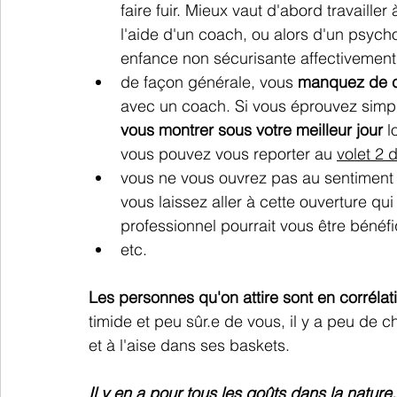
faire fuir. Mieux vaut d'abord travaille
l'aide d'un coach, ou alors d'un psyc
enfance non sécurisante affectivement
de façon générale, vous
 manquez de c
avec un coach. 
Si vous éprouvez simple
vous montrer sous votre meilleur jour
 l
vous pouvez vous reporter au 
volet 2 d
vous ne vous ouvrez pas au sentiment
vous laissez aller à cette ouverture qui
professionnel pourrait vous être bénéf
etc.
Les personnes qu'on attire sont en corrélat
timide et peu sûr.e de vous, il y a peu de 
et à l'aise dans ses baskets.
Il y en a pour tous les goûts dans la nature, 