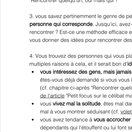
"Rencontrer quelqu'un, oui mais qui ?"
3. vous savez pertinemment le genre de pe
personne qui corresponde
. 
Jusqu'ici, ave
rencontrer ? Est-ce une méthode efficace e
vous donner des idées pour rencontrer de
4. Vous trouvez des personnes qui vous pla
multiples raisons à cela, et il serait bon d'
id
vous intéressez des gens, mais jamais
êtes-vous déjà demandé si vous vous 
(cf. chapitre ci-après 
"Rencontrer quelq
de l'article
 "
Petit focus sur le célibat m
vous 
vivez mal la solitude
, êtes mal da
mal à vous montrer séduisant (cf. 
volet
vous avez tendance à 
vous accrocher t
dépendants qui l'étouffent ou lui font s