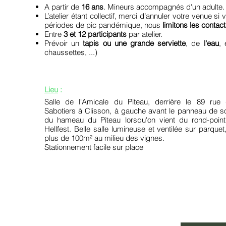
A partir de
16 ans
. Mineurs accompagnés d'un adulte.
L’atelier étant collectif, merci d’annuler votre venue s
périodes de pic pandémique, nous
limitons les conta
Entre
3 et 12 participants
par atelier.
Prévoir un
tapis ou une grande serviette
, de
l'eau
,
chaussettes, ...)
Lieu
:
Salle de l'Amicale du Piteau, derrière le 89 rue
Sabotiers à Clisson, à gauche avant le panneau de so
du hameau du Piteau lorsqu'on vient du rond-poin
Hellfest. Belle salle lumineuse et ventilée sur parquet
plus de 100m² au milieu des vignes.
Stationnement facile sur place