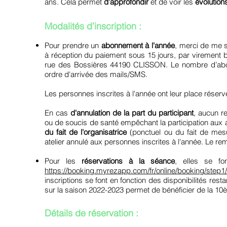
ans. Cela permet
d’approfondir
et de voir les
évolution
Modalités d’inscription :
Pour prendre un
abonnement à l'année
, merci de me si
à réception du paiement sous 15 jours, par virement
rue des Bossières 44190 CLISSON. Le nombre d’abonn
ordre d'arrivée des mails/SMS.
Les personnes inscrites à l'année ont leur place réser
En cas
d'annulation de la part du participant
, aucun r
ou de soucis de santé empêchant la participation aux at
du fait de l'organisatrice
(ponctuel ou du fait de me
atelier annulé aux personnes inscrites à l'année. Le r
Pour les
réservations à la séance
, elles se fo
https://booking.myrezapp.com/fr/online/booking/step1
inscriptions se font en fonction des disponibilités resta
sur la saison 2022-2023 permet de bénéficier de la 10
Détails de réservation :